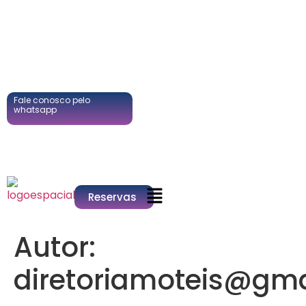
Fale conosco pelo
whatsapp
Reservas
Autor:
diretoriamoteis@gm